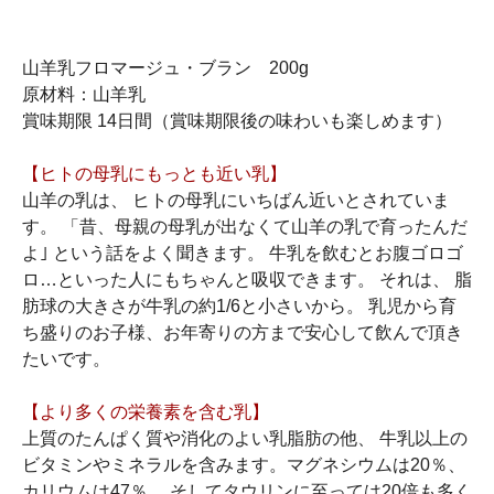
山羊乳フロマージュ・ブラン 200g
原材料：山羊乳
賞味期限 14日間（賞味期限後の味わいも楽しめます）
【ヒトの母乳にもっとも近い乳】
山羊の乳は、 ヒトの母乳にいちばん近いとされていま
す。 「昔、母親の母乳が出なくて山羊の乳で育ったんだ
よ｣ という話をよく聞きます。 牛乳を飲むとお腹ゴロゴ
ロ…といった人にもちゃんと吸収できます。 それは、 脂
肪球の大きさが牛乳の約1/6と小さいから。 乳児から育
ち盛りのお子様、お年寄りの方まで安心して飲んで頂き
たいです。
【より多くの栄養素を含む乳】
上質のたんぱく質や消化のよい乳脂肪の他、 牛乳以上の
ビタミンやミネラルを含みます。マグネシウムは20％、
カリウムは47％、 そしてタウリンに至っては20倍も多く